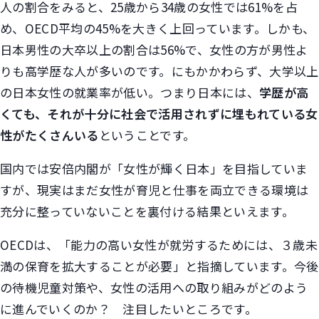
人の割合をみると、25歳から34歳の女性では61%を占
め、OECD平均の45%を大きく上回っています。しかも、
日本男性の大卒以上の割合は56%で、女性の方が男性よ
りも高学歴な人が多いのです。にもかかわらず、大学以上
の日本女性の就業率が低い。つまり日本には、
学歴が高
くても、それが十分に社会で活用されずに埋もれている女
性がたくさんいる
ということです。
国内では安倍内閣が「女性が輝く日本」を目指していま
すが、現実はまだ女性が育児と仕事を両立できる環境は
充分に整っていないことを裏付ける結果といえます。
OECDは、「能力の高い女性が就労するためには、３歳未
満の保育を拡大することが必要」と指摘しています。今後
の待機児童対策や、女性の活用への取り組みがどのよう
に進んでいくのか？ 注目したいところです。