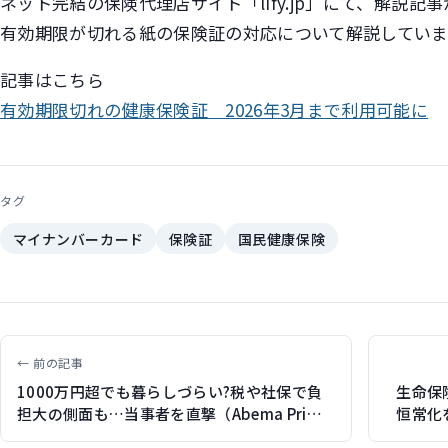
ネット完結の保険代理店サイト「lify.jp」にて、解説記事
有効期限が切れる紙の保険証の対応について解説していま
記事はこちら
有効期限切れの健康保険証 2026年3月まで利用可能に
タグ
マイナンバーカード
保険証
国民健康保険
← 前の記事
1000万円超でも暮らしづらい?税や社保で負
生命保
担大の側面も…当事者を直撃（Abema Prime
恒常化
にゲスト出演）