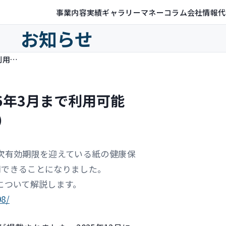
事業内容
実績ギャラリー
マネーコラム
会社情報
代
お知らせ
有効期限切れの健康保険証 2026年3月まで利用可能に（保険比較ライフィで記事執筆）
6年3月まで利用可能
）
次有効期限を迎えている紙の健康保
用できることになりました。
について解説します。
98/