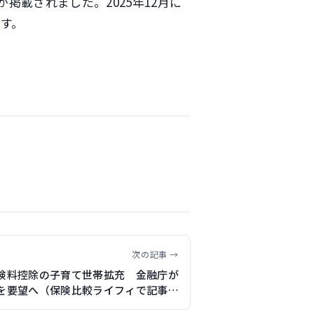
が掲載されました。2025年12月に
す。
次の記事 →
険料控除の子育て世帯拡充 金融庁が
を要望へ（保険比較ライフィで記事執
筆）