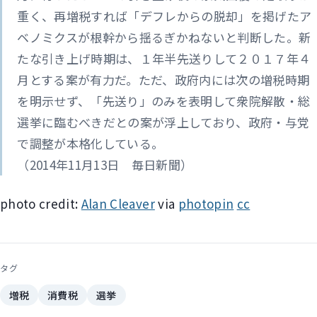
重く、再増税すれば「デフレからの脱却」を掲げたア
ベノミクスが根幹から揺るぎかねないと判断した。新
たな引き上げ時期は、１年半先送りして２０１７年４
月とする案が有力だ。ただ、政府内には次の増税時期
を明示せず、「先送り」のみを表明して衆院解散・総
選挙に臨むべきだとの案が浮上しており、政府・与党
で調整が本格化している。
（2014年11月13日 毎日新聞）
photo credit:
Alan Cleaver
via
photopin
cc
タグ
増税
消費税
選挙