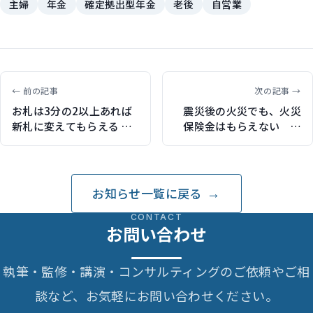
主婦
年金
確定拠出型年金
老後
自営業
← 前の記事
次の記事 →
お札は3分の2以上あれば
震災後の火災でも、火災
新札に変えてもらえる 災
保険金はもらえない 宮
害で現金を確保する方法
城県の住民が敗訴
お知らせ一覧に戻る
CONTACT
お問い合わせ
執筆・監修・講演・コンサルティングのご依頼やご相
談など、お気軽にお問い合わせください。