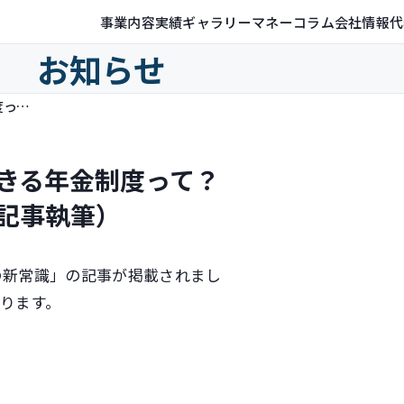
事業内容
実績ギャラリー
マネーコラム
会社情報
代
お知らせ
老後資金が作れる 誰でも活用できる年金制度って？（日経ウーマンオンラインで連載記事執筆）
きる年金制度って？
記事執筆）
の新常識」の記事が掲載されまし
ります。