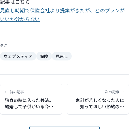
記事はこちら
見直し時期で保険会社より提案がきたが、どのプランが
いいか分からない
タグ
ウェブメディア
保険
見直し
← 前の記事
次の記事 →
独身の時に入った共済。
家計が苦しくなった人に
結婚して子供がいる今、
知ってほしい節約の肝
どう見直せばいい？（保
（東洋経済オンラインで
険比較ライフィで記事執
記事執筆）
筆）