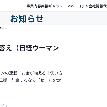
事業内容
実績ギャラリー
マネーコラム
会社情報
代
お知らせ
貯金するなら「セールor定価」の答え（日経ウーマンオンライン）
の答え（日経ウーマン
インの連載「お金が増える！使い方
伝授 貯金するなら「セールor定
答え」