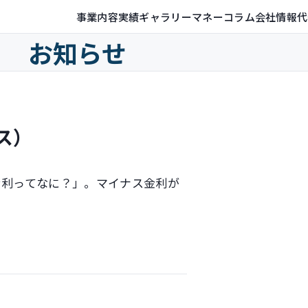
事業内容
実績ギャラリー
マネーコラム
会社情報
代
お知らせ
ス）
金利ってなに？」。マイナス金利が
。