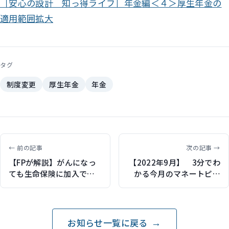
［安心の設計 知っ得ライフ］年金編＜４＞厚生年金の
適用範囲拡大
タグ
制度変更
厚生年金
年金
← 前の記事
次の記事 →
【FPが解説】がんになっ
【2022年9月】 3分でわ
ても生命保険に加入でき
かる今月のマネートピッ
る？がん経験者の生命保
ク
険の選び方（保険比較ラ
イフィで記事監修）
お知らせ一覧に戻る