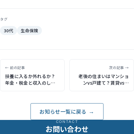
タグ
30代
生命保険
← 前の記事
次の記事 →
扶養に入るか外れるか？
老後の住まいはマンショ
年金・税金と収入のしく
ンvs戸建て？賃貸vs持
みをFPが解説（保険チャ
家？FPが考察（保険チャ
ンネルで記事執筆）
ンネルで記事執筆）
お知らせ一覧に戻る
CONTACT
お問い合わせ