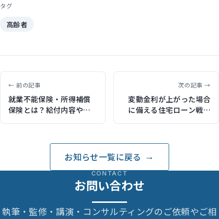
タグ
高齢者
← 前の記事
次の記事 →
就業不能保険・所得補償
変動金利が上がった場合
保険とは？給付内容や受
に備える住宅ローン戦略
け取り条件をまとめて解
（東洋経済オンラインで
説（保険比較ライフィで
記事執筆）
記事執筆）
お知らせ一覧に戻る
CONTACT
お問い合わせ
執筆・監修・講演・コンサルティングのご依頼やご相