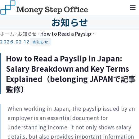
お知らせ
ホーム
お知らせ
How to Read a Payslip in Japan: Salary Breakdown and Key Terms Explained（belonging JAPANで記事監修）
2026.02.12
お知らせ
How to Read a Payslip in Japan:
Salary Breakdown and Key Terms
Explained（belonging JAPANで記事
監修）
When working in Japan, the payslip issued by an
employer is an essential document for
understanding income. It not only shows salary
details, but also provides important information