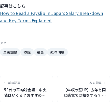
記事はこちら
How to Read a Payslip in Japan: Salary Breakdown
and Key Terms Explained
タグ
年末調整
控除
税金
給与明細
← 前の記事
次の記事 →
50代の平均貯金額・中央
【年収の壁UP】去年と同
値はいくら？おすすめの
じ感覚では損をする？ 年
貯め方を解説（保険ジャ
末調整後でも｢確定申告す
ンバラヤで記事執筆）
べき人｣の配偶者･扶養控