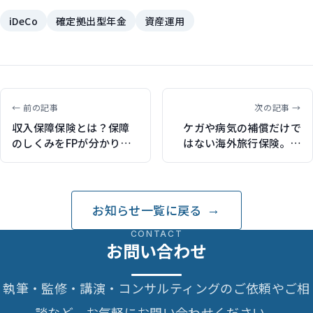
iDeCo
確定拠出型年金
資産運用
← 前の記事
次の記事 →
収入保障保険とは？保障
ケガや病気の補償だけで
のしくみをFPが分かりや
はない海外旅行保険。行
すく解説（保険比較ライ
く前に知っておきたい備
フィで記事執筆）
えと加入メリット（ソフ
トバンクニュースで取材
協力）
お知らせ一覧に戻る
CONTACT
お問い合わせ
執筆・監修・講演・コンサルティングのご依頼やご相
談など、お気軽にお問い合わせください。