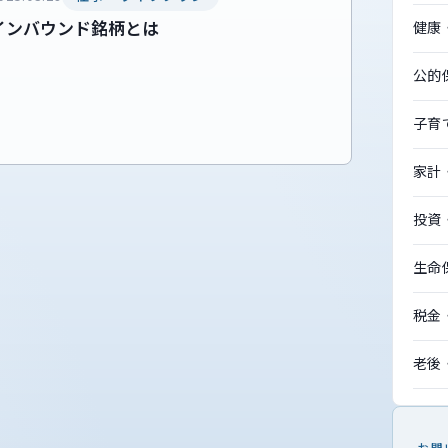
インバウンド銘柄とは
健康
公的
子育
家計
投資
生命
税金
老後