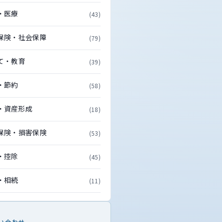
・医療
(43)
保険・社会保障
(79)
て・教育
(39)
・節約
(58)
・資産形成
(18)
保険・損害保険
(53)
・控除
(45)
・相続
(11)