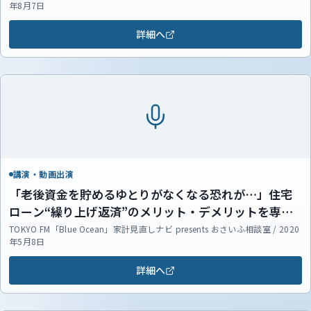
年8月7日
詳細へ
講演・動画出演
「老後資金を貯めるゆとりがなくなる恐れが…」住宅
ローン“繰り上げ返済”のメリット・デメリットを専門
家が解説！
TOKYO FM「Blue Ocean」家計見直しナビ presents おさいふ相談室 / 2020
年5月8日
詳細へ