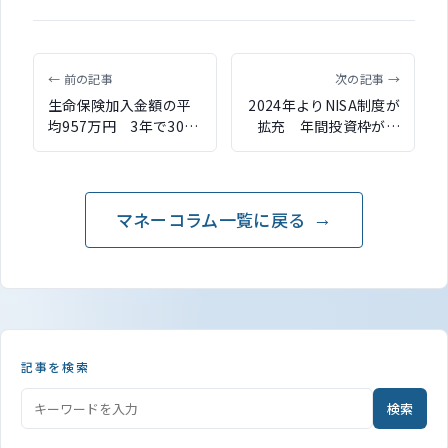
← 前の記事
次の記事 →
生命保険加入金額の平
2024年よりNISA制度が
均957万円 3年で300
拡充 年間投資枠が拡
万円減少 生命保険文
大、非課税期間は無期
化センター「生活保障
限に
に関する調査」
マネーコラム一覧に戻る
記事を検索
検索