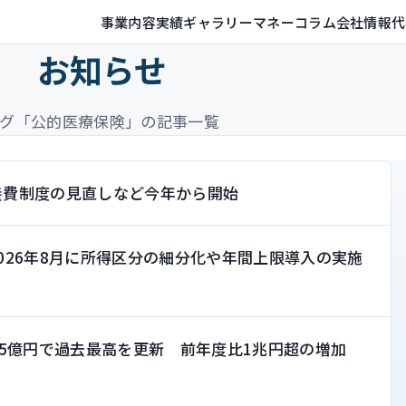
事業内容
実績ギャラリー
マネーコラム
会社情報
代
お知らせ
グ「公的医療保険」の記事一覧
養費制度の見直しなど今年から開始
026年8月に所得区分の細分化や年間上限導入の実施
915億円で過去最高を更新 前年度比1兆円超の増加
）