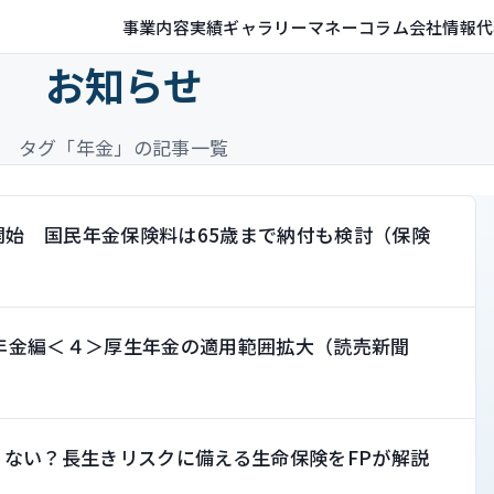
事業内容
実績ギャラリー
マネーコラム
会社情報
代
お知らせ
タグ「年金」の記事一覧
開始 国民年金保険料は65歳まで納付も検討（保険
年金編＜４＞厚生年金の適用範囲拡大（読売新聞
）
ない？長生きリスクに備える生命保険をFPが解説
）