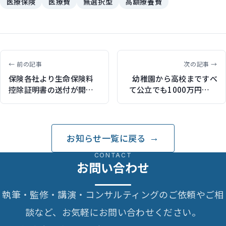
医療保険
医療費
無選択型
高額療養費
← 前の記事
次の記事 →
保険各社より生命保険料
幼稚園から高校まですべ
控除証明書の送付が開
て公立でも1000万円かか
始 年末調整・確定申告
る…少子化なのに親の負
での申請に必要
担が重い国、日本では子
どもはぜいたく品なの
か？（集英社オンライン
お知らせ一覧に戻る
で記事掲載）
CONTACT
お問い合わせ
執筆・監修・講演・コンサルティングのご依頼やご相
談など、お気軽にお問い合わせください。