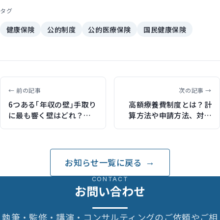
タグ
健康保険
公的制度
公的医療保険
国民健康保険
← 前の記事
次の記事 →
6つある｢年収の壁｣手取り
高額療養費制度とは？計
に最も響く壁はどれ？
算方法や申請方法、対象
（東洋経済オンラインで
になる医療費をわかりや
記事執筆）
すく解説（保険ジャンバ
ラヤで記事執筆）
お知らせ一覧に戻る
CONTACT
お問い合わせ
執筆・監修・講演・コンサルティングのご依頼やご相