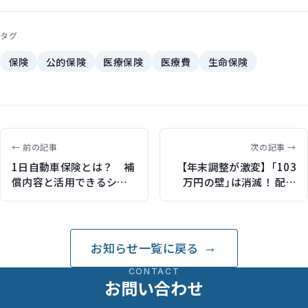
タグ
保険
公的保険
医療保険
医療費
生命保険
← 前の記事
次の記事 →
1日自動車保険とは？ 補
【年末調整が激変】｢103
償内容と活用できるシー
万円の壁｣は消滅！ 配偶
ンを解説（保険比較ライ
者･子の扶養基準が大幅緩
フィで記事執筆）
和 記入ミスで損しな
い”要チェックポイン
ト”（東洋経済オンライン
お知らせ一覧に戻る
で記事執筆）
CONTACT
お問い合わせ