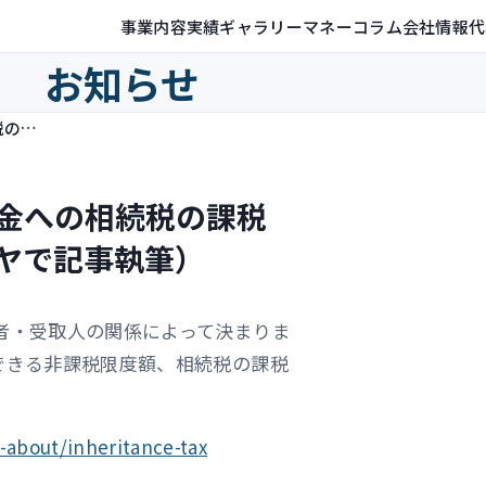
事業内容
実績ギャラリー
マネーコラム
会社情報
代
お知らせ
死亡保険金に税金はかかる？保険金への相続税の課税の仕組みを解説（保険ジャンバラヤで記事執筆）
金への相続税の課税
ヤで記事執筆）
者・受取人の関係によって決まりま
できる非課税限度額、相続税の課税
-about/inheritance-tax