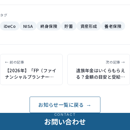
タグ
iDeCo
NISA
終身保険
貯蓄
資産形成
養老保険
← 前の記事
次の記事 →
【2026年】「FP（ファイ
遺族年金はいくらもらえ
ナンシャルプランナー）
る？金額の目安と受給要
が選ぶ 生命保険／損害保
件・計算方法を解説（保
険商品ランキング」 （オ
険ジャンバラヤで記事執
リコンランキング評価協
筆）
力）
お知らせ一覧に戻る
CONTACT
お問い合わせ