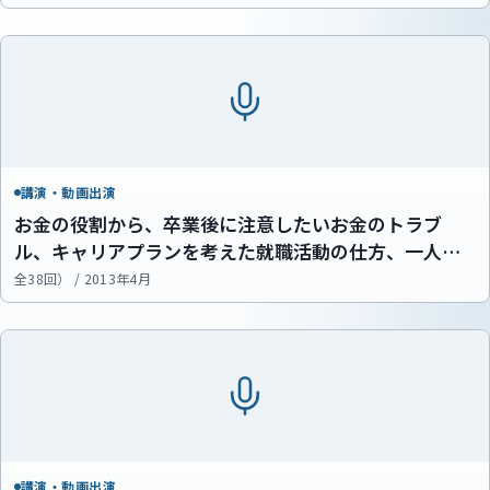
講演・動画出演
お金の役割から、卒業後に注意したいお金のトラブ
ル、キャリアプランを考えた就職活動の仕方、一人暮
らしのお金のやりくり、奨学金のしくみ、給与明細の
全38回） / 2013年4月
見方、初任給の使い方まで、お金についての知識を体
系的に学びました。
講演・動画出演