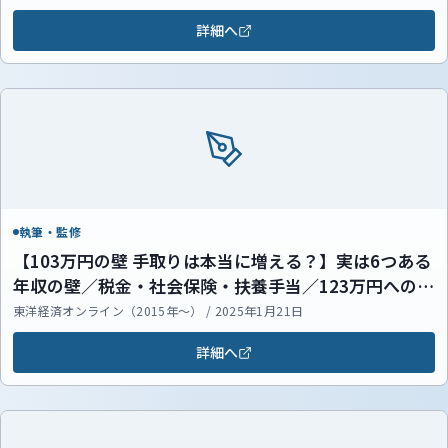
詳細へ
執筆・監修
【103万円の壁 手取りは本当に増える？】実は6つある
年収の壁／税金・社会保険・扶養手当／123万円への引
き上げでは不十分？／負担が大きい社会保険／家計全
東洋経済オンライン（2015年～） / 2025年1月21日
体での把握が必須【ニュース解説】
詳細へ