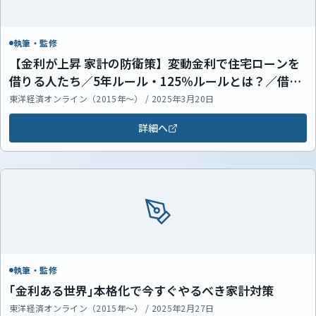
執筆・監修
【金利が上昇 家計の防衛策】変動金利で住宅ローンを
借りる人たち／5年ルール・125％ルールとは？／借り
るなら固定金利か変動金利か／定期預金での実感／
東洋経済オンライン（2015年～） / 2025年3月20日
「個人向け国債」が注目される理由【ニュース解説】
詳細へ
執筆・監修
｢金利ある世界｣本格化で今すぐやるべき家計対策
東洋経済オンライン（2015年～） / 2025年2月27日