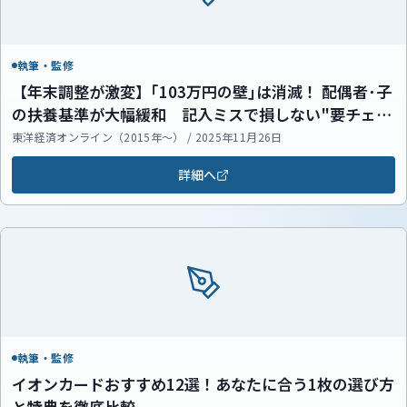
執筆・監修
【年末調整が激変】｢103万円の壁｣は消滅！ 配偶者･子
の扶養基準が大幅緩和 記入ミスで損しない"要チェッ
クポイント"
東洋経済オンライン（2015年～） / 2025年11月26日
詳細へ
執筆・監修
イオンカードおすすめ12選！あなたに合う1枚の選び方
と特典を徹底比較