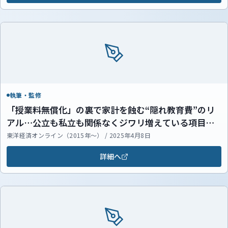
執筆・監修
「授業料無償化」の裏で家計を蝕む“隠れ教育費”のリ
アル…公立も私立も関係なくジワリ増えている項目と
は？
東洋経済オンライン（2015年～） / 2025年4月8日
詳細へ