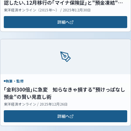
認したい､12月移行の｢マイナ保険証｣と"預金凍結"へ
の全対策
東洋経済オンライン（2015年～） / 2025年12月30日
詳細へ
執筆・監修
｢金利300倍｣に急変 知らなきゃ損する"預けっぱなし
預金"の賢い見直し術
東洋経済オンライン / 2025年12月26日
詳細へ