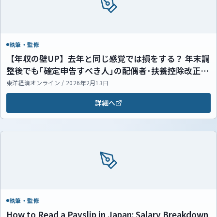
執筆・監修
【年収の壁UP】去年と同じ感覚では損をする？ 年末調
整後でも｢確定申告すべき人｣の配偶者･扶養控除改正ポ
イント
東洋経済オンライン / 2026年2月13日
詳細へ
執筆・監修
How to Read a Payslip in Japan: Salary Breakdown