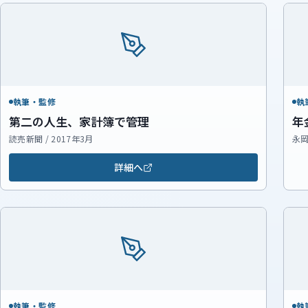
執筆・監修
執
第二の人生、家計簿で管理
年
読売新聞 / 2017年3月
永岡
詳細へ
執筆・監修
執