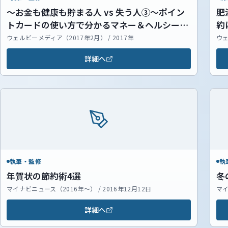
～お金も健康も貯まる人 vs 失う人③～ポイン
肥
トカードの使い方で分かるマネー＆ヘルシー・
約
ライフ
ウェルビーメディア（2017年2月） / 2017年
ウェ
詳細へ
執筆・監修
執
年賀状の節約術4選
冬
マイナビニュース（2016年～） / 2016年12月12日
マイ
詳細へ