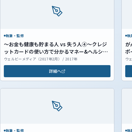
執筆・監修
執
～お金も健康も貯まる人 vs 失う人④～クレジ
が
ットカードの使い方で分かるマネー&ヘルシ
ポ
ー・ライフ クレジットカードでお金を失うNG
ウェルビーメディア（2017年2月） / 2017年
ウェ
パターン3つ
詳細へ
執筆・監修
執