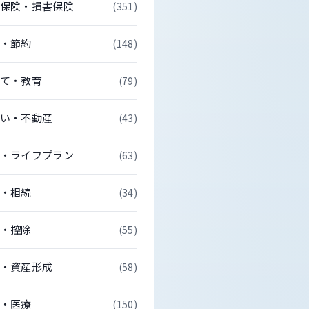
保険・損害保険
(351)
・節約
(148)
て・教育
(79)
い・不動産
(43)
・ライフプラン
(63)
・相続
(34)
・控除
(55)
・資産形成
(58)
・医療
(150)