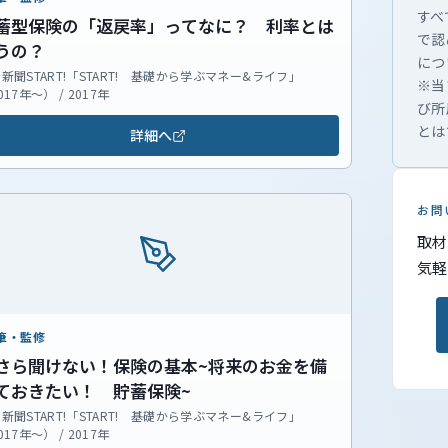
すべ
蓄型保険の「返戻率」ってなに？ 利率とは
で認
うの？
につ
新聞START!「START! 基礎から学ぶマネー&ライフ」
※当
017年～） / 2017年
び所
とは
詳細へ
お問
取材
気軽
筆・監修
さら聞けない！保険の基本~将来のお金を備
ておきたい！ 貯蓄保険~
新聞START!「START! 基礎から学ぶマネー&ライフ」
017年～） / 2017年