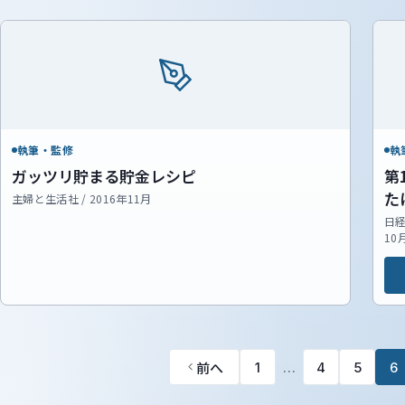
執筆・監修
執
ガッツリ貯まる貯金レシピ
第
た
主婦と生活社 / 2016年11月
日経
10
前へ
1
…
4
5
6