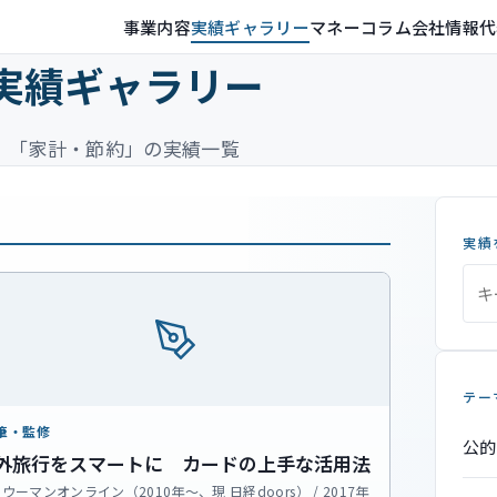
事業内容
実績ギャラリー
マネーコラム
会社情報
代
実績ギャラリー
「家計・節約」の実績一覧
実績
テー
筆・監修
公的
外旅行をスマートに カードの上手な活用法
ウーマンオンライン（2010年～、現 日経doors） / 2017年