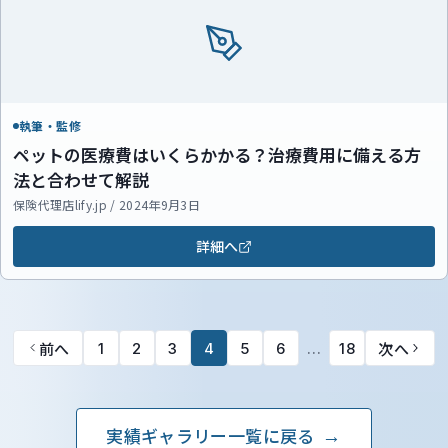
執筆・監修
ペットの医療費はいくらかかる？治療費用に備える方
法と合わせて解説
保険代理店lify.jp / 2024年9月3日
詳細へ
前へ
次へ
1
2
3
4
5
6
…
18
実績ギャラリー一覧に戻る