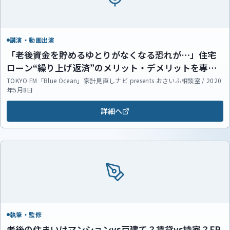
講演・動画出演
「老後資金を貯めるゆとりがなくなる恐れが…」住宅
ローン“繰り上げ返済”のメリット・デメリットを専門
家が解説！
TOKYO FM「Blue Ocean」家計見直しナビ presents おさいふ相談室 / 2020
年5月8日
詳細へ
執筆・監修
老後の住まいはマンションvs戸建て？賃貸vs持家？FP